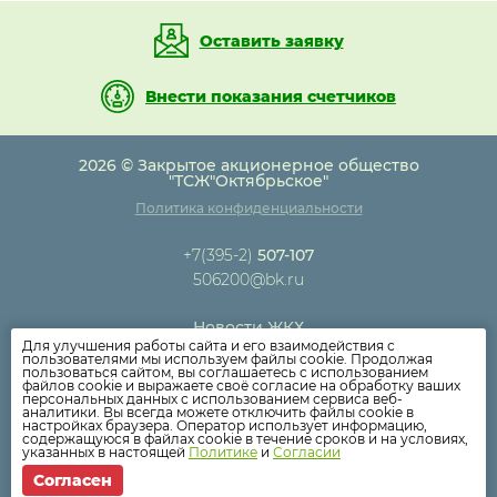
Оставить заявку
Внести показания счетчиков
2026 © Закрытое акционерное общество
"ТСЖ"Октябрьское"
Политика конфиденциальности
+7(395-2)
507-107
506200@bk.ru
Новости ЖКХ
Для улучшения работы сайта и его взаимодействия с
Новости компании
пользователями мы используем файлы cookie. Продолжая
пользоваться сайтом, вы соглашаетесь с использованием
Как оплатить
файлов cookie и выражаете своё согласие на обработку ваших
персональных данных с использованием сервиса веб-
Дома
аналитики. Вы всегда можете отключить файлы cookie в
настройках браузера. Оператор использует информацию,
Раскрытие информации
содержащуюся в файлах cookie в течение сроков и на условиях,
указанных в настоящей
Политике
и
Согласии
Вопросы
Согласен